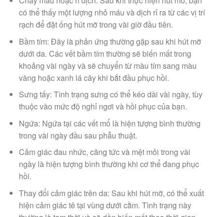
Chảy máu hoặc rỉ dịch: Sau khi thực hiện hút mỡ, bạn
có thể thấy một lượng nhỏ máu và dịch rỉ ra từ các vị trí
rạch để đặt ống hút mỡ trong vài giờ đầu tiên.
Bầm tím: Đây là phản ứng thường gặp sau khi hút mỡ
dưới da. Các vết bầm tím thường sẽ biến mất trong
khoảng vài ngày và sẽ chuyển từ màu tím sang màu
vàng hoặc xanh lá cây khi bắt đầu phục hồi.
Sưng tấy: Tình trạng sưng có thể kéo dài vài ngày, tùy
thuộc vào mức độ nghỉ ngơi và hồi phục của bạn.
Ngứa: Ngứa tại các vết mổ là hiện tượng bình thường
trong vài ngày đầu sau phẫu thuật.
Cảm giác đau nhức, căng tức và mệt mỏi trong vài
ngày là hiện tượng bình thường khi cơ thể đang phục
hồi.
Thay đổi cảm giác trên da: Sau khi hút mỡ, có thể xuất
hiện cảm giác tê tại vùng dưới cằm. Tình trạng này