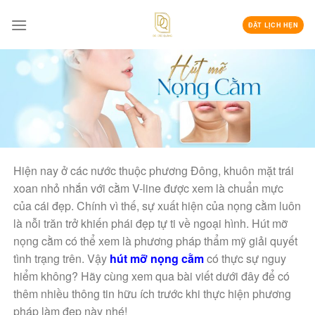
Skip
to
ĐẶT LỊCH HẸN
content
Hiện nay ở các nước thuộc phương Đông, khuôn mặt trái
xoan nhỏ nhắn với cằm V-line được xem là chuẩn mực
của cái đẹp. Chính vì thế, sự xuất hiện của nọng cằm luôn
là nỗi trăn trở khiến phái đẹp tự ti về ngoại hình. Hút mỡ
nọng cằm có thể xem là phương pháp thẩm mỹ
giải quyết
tình trạng trên. Vậy
hút mỡ nọng cằm
có thực sự nguy
hiểm không? Hãy cùng xem qua bài viết dưới đây để có
thêm nhiều thông tin hữu ích trước khi thực hiện phương
pháp làm đẹp này nhé!