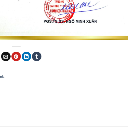
ink
.