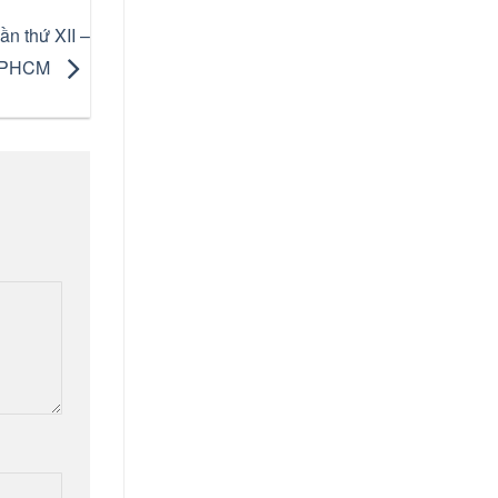
n thứ XII –
 TPHCM