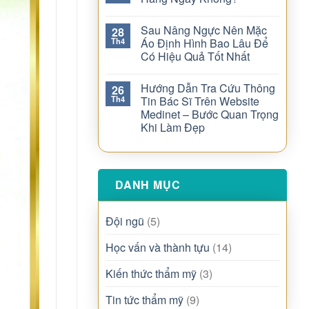
Sau Nâng Ngực Nên Mặc
28
Th4
Áo Định Hình Bao Lâu Để
Có Hiệu Quả Tốt Nhất
Hướng Dẫn Tra Cứu Thông
26
Th4
Tin Bác Sĩ Trên Website
Medinet – Bước Quan Trọng
Khi Làm Đẹp
DANH MỤC
Đội ngũ
(5)
Học vấn và thành tựu
(14)
Kiến thức thẩm mỹ
(3)
Tin tức thẩm mỹ
(9)