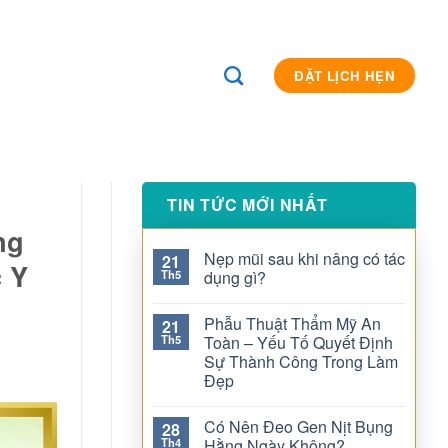
ĐẶT LỊCH HẸN
TIN TỨC MỚI NHẤT
ng
Nẹp mũi sau khi nâng có tác
21
c Y
Th5
dụng gì?
Phẫu Thuật Thẩm Mỹ An
21
Th5
Toàn – Yếu Tố Quyết Định
Sự Thành Công Trong Làm
Đẹp
Có Nên Đeo Gen Nịt Bụng
28
Th4
Hằng Ngày Không?